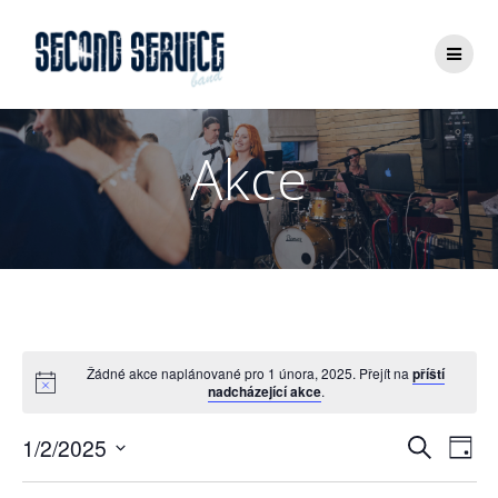
Přeskočit
na
obsah
Akce
Žádné akce naplánované pro 1 února, 2025. Přejít na
příští
nadcházející akce
.
N
N
1/2/2025
Hledat
Den
Vyberte
a
datum.